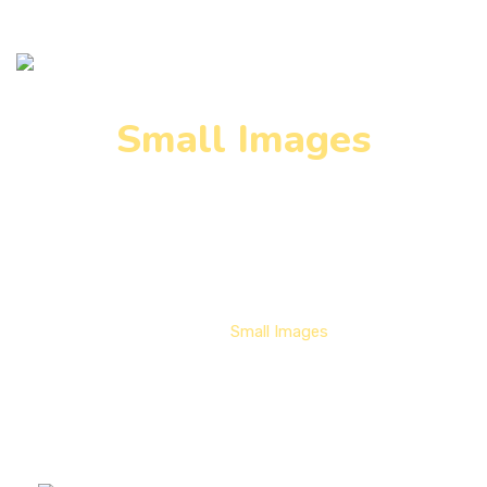
Small Images
Lorem ipsum dolor sit amet, consectetur adipiscing elit, 

sed do eiusmod tempor incididunt ut labore et dolore 
Home
Small Images