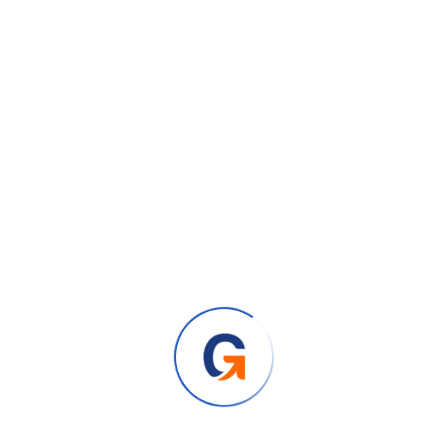
aliquam metus. Donec ut egestas orci.
OPTIMIZATION
Gazi
166
Prev Post
Next Post
Related items