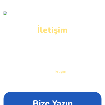
İletişim
Hizmetlerimizle ilgili detaylı bilgi için 

bizimle iletişime geçebilirsiniz.
Home
İletişim
Bize Yazın