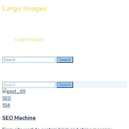
Large Images
Lorem ipsum dolor sit amet, consectetur adipiscing elit,
sed do eiusmod tempor incididunt ut labore et dolore
Home
Large Images
Search
Search
for:
Search
Search
for:
SEO
104
SEO Machine