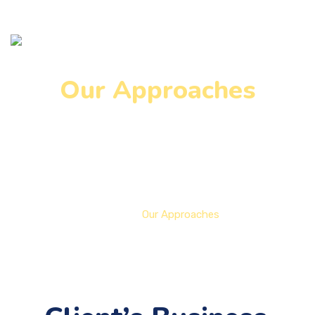
Our Approaches
Lorem ipsum dolor sit amet, consectetur adipiscing elit, 

sed do eiusmod tempor incididunt ut labore et dolore 
Home
Our Approaches